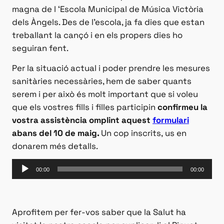
magna de l ‘Escola Municipal de Música Victòria
dels Àngels. Des de l’escola, ja fa dies que estan
treballant la cançó i en els propers dies ho
seguiran fent.
Per la situació actual i poder prendre les mesures
sanitàries necessàries, hem de saber quants
serem i per això és molt important que si voleu
que els vostres fills i filles participin
confirmeu la
vostra assistència omplint aquest
formulari
abans del 10 de maig.
Un cop inscrits, us en
donarem més detalls.
Reproductor
00:00
00:00
d'àudio
Aprofitem per fer-vos saber que la Salut ha