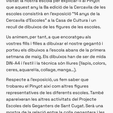
visitat la nostra escola per explicar-li al Pinyot
que aquest any la 8a edició de la Cercavila de les
escoles consistirà en l’exposició “14 anys de la
Cercavila d’Escoles” a la Casa de Cultura i un
recull de dibuixos de les figures de les escoles.
Us animem, per tant, a que encoratgeu als
vostres fills i filles a dibuixar el nostre gegantó i
porteu els dibuixos a l’escola abans de la primera
setmana de maig. Els dibuixos han de ser de mida
DIN-A4 i l’estil i la tècnica són lliures (llapis, colors,
ceres, aquarel·la, collage, manga…).
Respecte a l’exposició, us fem saber que
trobareu el Pinyot així com altres figures
representatives de les diferents escoles. També
apareixeran les altres activitats del Projecte
Escoles dels Geganters de Sant Cugat. Serà una
mostra de la relació entre la colla gegantera i les