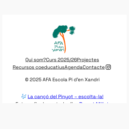
Qui som?
Curs 2025/26
Projectes
Instag
Recursos coeducatius
Agenda
Contacte
© 2025 AFA Escola Pi d’en Xandri
La cançó del Pinyot – escolta-la!
Fotografia de portada d’en
Bernat Millet