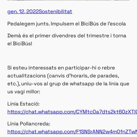
gen. 12, 2022
Sostenibilitat
Pedalegem junts. Impulsem el BiciBús de l’escola
Demà és el primer divendres del trimestre i torna
el BiciBús!
Si esteu interessats en participar-hi o rebre
actualitzacions (canvis d’horaris, de parades,
etc.), uniu-vos al grup de whatsa
pp de la línia que
us vagi millor:
Línia Estació:
https://chat.whatsapp.com/CYMtc0a7dts2kt6OzXTl
Línia Pollancreda:
https://chat.whatsapp.com/F1SNSrANN2w4m0fnZT