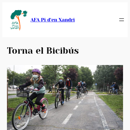
Vés
al
AFA Pi d'en Xandri
contingut
Torna el Bicibús