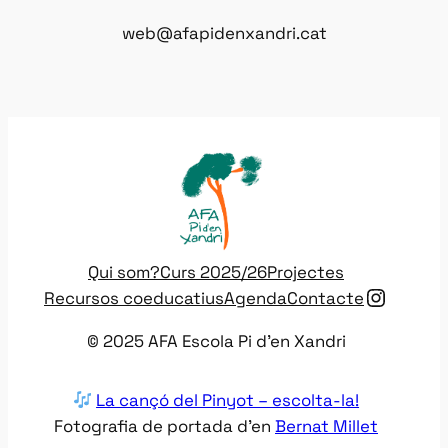
web@afapidenxandri.cat
Qui som?
Curs 2025/26
Projectes
Instag
Recursos coeducatius
Agenda
Contacte
© 2025 AFA Escola Pi d’en Xandri
La cançó del Pinyot – escolta-la!
Fotografia de portada d’en
Bernat Millet